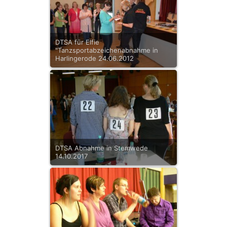
DTSA für Elfie
"Tanzsportabzeichenabnahme in
Harlingerode 24.06.2012
DTSA Abnahme in Stemwede
14.10.2017