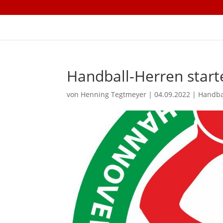
Handball-Herren start
von
Henning Tegtmeyer
|
04.09.2022
|
Handba